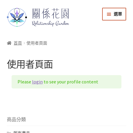
選單
能量商店
首頁
使用者頁面
課程音檔
使用者頁面
會員登入
Please
login
to see your profile content
帳號與課程管理
購物車
回到關係花園官網
商品分類