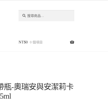
搜
尋
NT$
0
0 個項目
帶瓶-奧瑞安與安潔莉卡
5ml