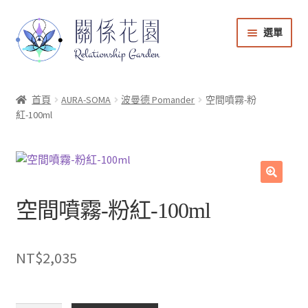
選單
能量商店
首頁
AURA-SOMA
波曼德 Pomander
空間噴霧-粉
紅-100ml
課程音檔
會員登入
🔍
帳號與課程管理
空間噴霧-粉紅-100ml
購物車
NT$
2,035
回到關係花園官網