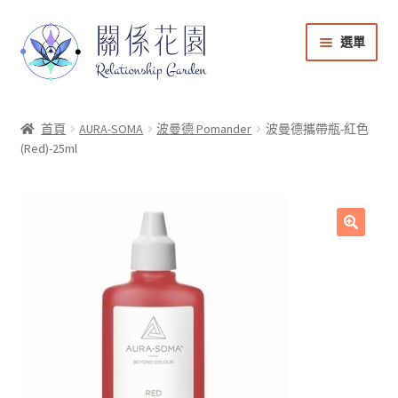
選單
能量商店
首頁
AURA-SOMA
波曼德 Pomander
波曼德攜帶瓶-紅色
(Red)-25ml
課程音檔
會員登入
🔍
帳號與課程管理
購物車
回到關係花園官網