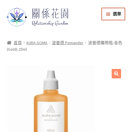
選單
能量商店
首頁
AURA-SOMA
波曼德 Pomander
波曼德攜帶瓶-金色
(Gold)-25ml
課程音檔
會員登入
🔍
帳號與課程管理
購物車
回到關係花園官網