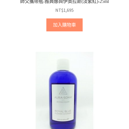
師父攜帶瓶-雅典娜與伊奧拉斯(淡紫紅)-25ml
NT$
1,695
加入購物車