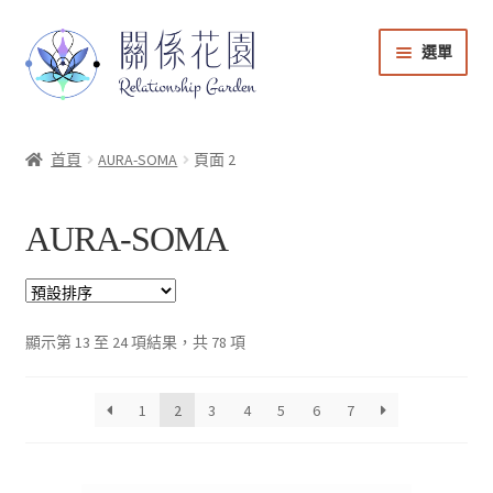
選單
能量商店
首頁
AURA-SOMA
頁面 2
課程音檔
AURA-SOMA
會員登入
帳號與課程管理
顯示第 13 至 24 項結果，共 78 項
購物車
1
2
3
4
5
6
7
回到關係花園官網