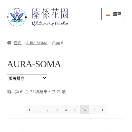
選單
能量商店
首頁
AURA-SOMA
頁面 6
課程音檔
AURA-SOMA
會員登入
帳號與課程管理
顯示第 61 至 72 項結果，共 78 項
購物車
1
2
3
4
5
6
7
回到關係花園官網