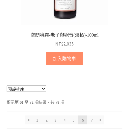
空間噴霧-老子與觀音(淡橘)-100ml
NT$
2,035
加入購物車
顯示第 61 至 72 項結果，共 78 項
1
2
3
4
5
6
7