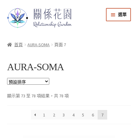
選單
能量商店
首頁
AURA-SOMA
頁面 7
課程音檔
AURA-SOMA
會員登入
帳號與課程管理
顯示第 73 至 78 項結果，共 78 項
購物車
1
2
3
4
5
6
7
回到關係花園官網