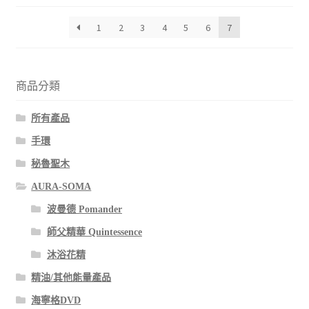
1
2
3
4
5
6
7
商品分類
所有產品
手環
秘魯聖木
AURA-SOMA
波曼德 Pomander
師父精華 Quintessence
沐浴花精
精油/其他能量產品
海寧格DVD